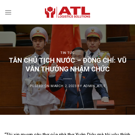
Skip
to
content
TIN TỨC
TÂN CHỦ TỊCH NƯỚC – ĐỒNG CHÍ: VŨ
VĂN THƯỞNG NHẬM CHỨC
POSTED ON
MARCH 2, 2023
BY
ADMIN_ATLS
“Tôi xin mượn câu thơ của nhà thơ Xuân Diệu mà tôi yêu thích