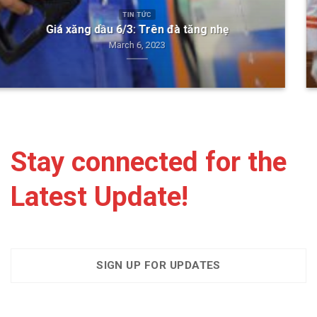
TIN TỨC
TÂN CHỦ TỊCH NƯỚC – ĐỒNG CHÍ: VŨ VĂN THƯỞNG
NHẬM CHỨC
March 2, 2023
Stay connected for the
Latest Update!
SIGN UP FOR UPDATES