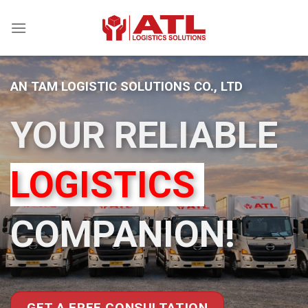
Skip
to
content
AN TAM LOGISTIC SOLUTIONS CO., LTD
YOUR RELIABLE
LOGISTICS
COMPANION!
GET A FREE CONSULTATION