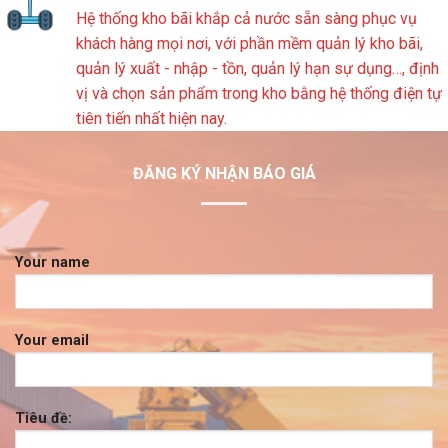
Hệ thống kho bãi khắp cả nước sẵn sàng phục vụ
khách hàng mọi nơi, với phần mềm quản lý kho bãi,
quản lý xuất - nhập - tồn, quản lý hạn sự dụng…, định
vị và chọn sản phẩm trong kho bằng hệ thống điện tự
tiên tiến nhất hiện nay.
ĐĂNG KÝ NHẬN BÁO GIÁ
Your name
Your email
Tiêu đề: